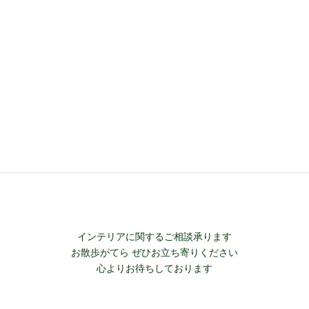
夏マス
＊開催
ラ
ラ
ム
ム
ク 誕生
にあた
ストー
り 私た
リー
ちふた
りの思
2020年7月
い…
15日
2021年6月
1日
インテリアに関するご相談承ります
お散歩がてら ぜひお立ち寄りください
心よりお待ちしております