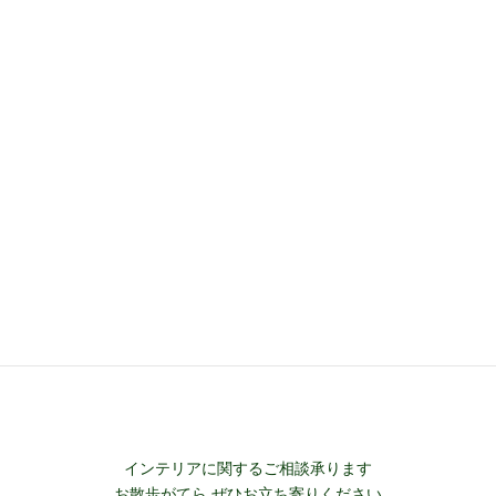
商品カテゴリー
は
格
は
格
¥5,500
は
¥7,700
は
で
¥4,950
で
¥6,600
インテリアグリーン･フラワー
し
で
し
で
FLOWER VASE
た。
す。
た。
す。
インテリア小物
ペットイラスト
WINTER MAGIC
FABRIC PANEL
STOP!! COVID-19 コロナ対策商品
飛沫防止 スニーズガードスクリーン
インテリアに関するご相談承ります
お散歩がてら ぜひお立ち寄りください