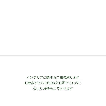
インテリア小物
ペットイラスト
WINTER MAGIC
FABRIC PANEL
STOP!! COVID-19 コロナ対策商品
飛沫防止 スニーズガードスクリーン
インテリアに関するご相談承ります
お散歩がてら ぜひお立ち寄りください
心よりお待ちしております