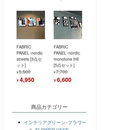
の
在
価
の
格
価
は
格
¥2,365
は
で
¥2,000
し
で
FABRIC
FABRIC
た。
す。
PANEL･nordic
PANEL･nordic
streets [3点セ
monotone frill
ット]
[5点セット]
5,500
7,700
¥
¥
元
現
元
現
4,950
6,600
¥
¥
の
在
の
在
価
の
価
の
格
価
格
価
商品カテゴリー
は
格
は
格
¥5,500
は
¥7,700
は
で
¥4,950
で
¥6,600
インテリアグリーン･フラワー
し
で
し
で
FLOWER VASE