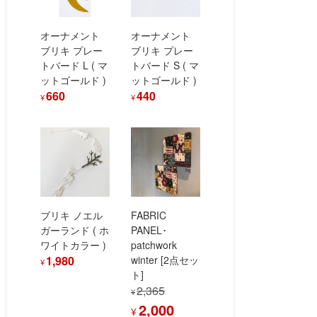
オーナメント
オーナメント
ブリキ プレー
ブリキ プレー
トバード L ( マ
トバード S ( マ
ットゴールド )
ットゴールド )
660
440
¥
¥
ブリキ ノエル
FABRIC
ガーランド ( ホ
PANEL･
ワイトカラー )
patchwork
1,980
winter [2点セッ
¥
ト]
2,365
¥
元
現
2,000
¥