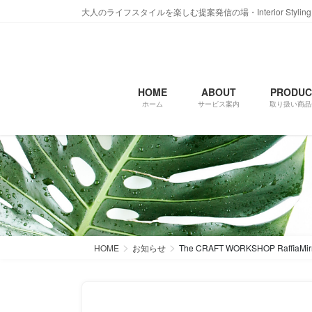
コ
ナ
大人のライフスタイルを楽しむ提案発信の場・Interior Styling AQUA
ン
ビ
テ
ゲ
ン
ー
ツ
シ
に
ョ
HOME
ABOUT
PRODUC
ホーム
サービス案内
取り扱い商品
移
ン
動
に
移
動
HOME
お知らせ
The CRAFT WORKSHOP RaffiaMir